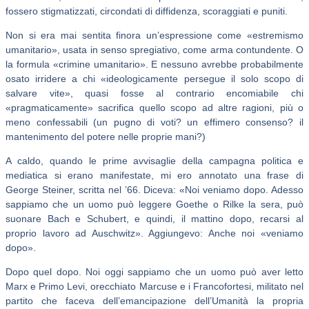
fossero stigmatizzati, circondati di diffidenza, scoraggiati e puniti.
Non si era mai sentita finora un’espressione come «estremismo
umanitario», usata in senso spregiativo, come arma contundente. O
la formula «crimine umanitario». E nessuno avrebbe probabilmente
osato irridere a chi «ideologicamente persegue il solo scopo di
salvare vite», quasi fosse al contrario encomiabile chi
«pragmaticamente» sacrifica quello scopo ad altre ragioni, più o
meno confessabili (un pugno di voti? un effimero consenso? il
mantenimento del potere nelle proprie mani?)
A caldo, quando le prime avvisaglie della campagna politica e
mediatica si erano manifestate, mi ero annotato una frase di
George Steiner, scritta nel ’66. Diceva: «Noi veniamo dopo. Adesso
sappiamo che un uomo può leggere Goethe o Rilke la sera, può
suonare Bach e Schubert, e quindi, il mattino dopo, recarsi al
proprio lavoro ad Auschwitz». Aggiungevo: Anche noi «veniamo
dopo».
Dopo quel dopo. Noi oggi sappiamo che un uomo può aver letto
Marx e Primo Levi, orecchiato Marcuse e i Francofortesi, militato nel
partito che faceva dell’emancipazione dell’Umanità la propria