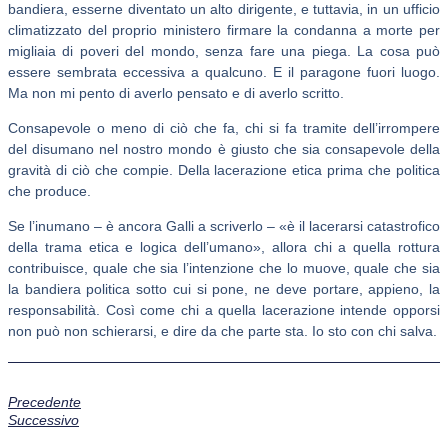
bandiera, esserne diventato un alto dirigente, e tuttavia, in un ufficio
climatizzato del proprio ministero firmare la condanna a morte per
migliaia di poveri del mondo, senza fare una piega. La cosa può
essere sembrata eccessiva a qualcuno. E il paragone fuori luogo.
Ma non mi pento di averlo pensato e di averlo scritto.
Consapevole o meno di ciò che fa, chi si fa tramite dell’irrompere
del disumano nel nostro mondo è giusto che sia consapevole della
gravità di ciò che compie. Della lacerazione etica prima che politica
che produce.
Se l’inumano – è ancora Galli a scriverlo – «è il lacerarsi catastrofico
della trama etica e logica dell’umano», allora chi a quella rottura
contribuisce, quale che sia l’intenzione che lo muove, quale che sia
la bandiera politica sotto cui si pone, ne deve portare, appieno, la
responsabilità. Così come chi a quella lacerazione intende opporsi
non può non schierarsi, e dire da che parte sta. Io sto con chi salva.
Precedente
Successivo