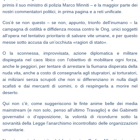
primis il suo ministro di polizia Marco Minniti – e la maggior parte dei
nostri commentatori politici, in prima pagina e a reti unificate.
Cos’è se non questo – se non, appunto, trionfo dell’inumano – la
campagna di ostilità e diffidenza mossa contro le Ong, unici soggetti
all’opera nel tentativo prioritario di salvare vite umane, e per questo
messe sotto accusa da un’occhiuta «ragion di stato».
O la sconnessa, improvvisata, azione diplomatica e militare
dispiegata nel caos libico con l’obiettivo di mobilitare ogni forza,
anche le peggiori, per tentare di arrestare la fiumana disperata della
nuda vita, anche a costo di consegnarla agli stupratori, ai torturatori,
ai miliziani senza scrupoli che non si differenziano in nulla dagli
scafisti e dai mercanti di uomini, o di respingerla a morire nel
deserto.
Qui non c’è, come suggeriscono le finte anime belle dei media
mainstream (e non solo, penso all’ultimo Travaglio) e dei Gabinetti
governativi o d’opposizione, la volontà di ricondurre sotto la
sovranità della Legge l’anarchismo incontrollato delle organizzazioni
umanitarie.