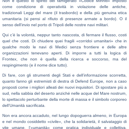
Non è questo lo spirito del famigerato «Codice Minniti» imposto
come condizione di operatività in violazione delle antiche,
tradizionali Leggi del mare (il trasbordo) e della più genuina etica
umanitaria (si pensi al rifiuto di presenze armate a bordo). O il
senso dell’invio nel porto di Tripoli delle nostre navi militari.
Qui c’è la volontà, neppur tanto nascosta, di fermare il flusso, costi
quel che costi. Di chiudere quei fragili «corridoi umanitari» che in
qualche modo le navi di Medici senza frontiere e delle altre
organizzazioni tenevano aperti. Di imporre a tutti la logica di
Frontex, che non è quella della ricerca e soccorso, ma del
respingimento (e il nome dice tutto).
Di fare, con gli strumenti degli Stati e dell’informazione scorretta,
quanto fanno gli estremisti di destra di Defend Europe, non a caso
proposti come i migliori alleati dei nuovi inquisitori. Di spostare più a
sud, nella sabbia del deserto anziché nelle acque del Mare nostrum,
lo spettacolo perturbante della morte di massa e il simbolo corporeo
dell’Umanità sacrificata.
Non era ancora accaduto, nel lungo dopoguerra almeno, in Europa
e nel mondo cosiddetto «civile», che la solidarietà, il salvataggio di
vite umane, l’«umanità» come pratica individuale e collettiva,