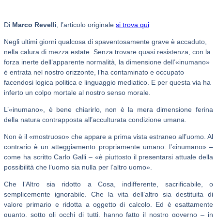
Di
Marco Revelli
, l’articolo originale
si trova qui
Negli ultimi giorni qualcosa di spaventosamente grave è accaduto,
nella calura di mezza estate. Senza trovare quasi resistenza, con la
forza inerte dell’apparente normalità, la dimensione dell’«inumano»
è entrata nel nostro orizzonte, l’ha contaminato e occupato
facendosi logica politica e linguaggio mediatico. E per questa via ha
inferto un colpo mortale al nostro senso morale.
L’«inumano», è bene chiarirlo, non è la mera dimensione ferina
della natura contrapposta all’acculturata condizione umana.
Non è il «mostruoso» che appare a prima vista estraneo all’uomo. Al
contrario è un atteggiamento propriamente umano: l’«inumano» –
come ha scritto Carlo Galli – «è piuttosto il presentarsi attuale della
possibilità che l’uomo sia nulla per l’altro uomo».
Che l’Altro sia ridotto a Cosa, indifferente, sacrificabile, o
semplicemente ignorabile. Che la vita dell’altro sia destituita di
valore primario e ridotta a oggetto di calcolo. Ed è esattamente
quanto, sotto gli occhi di tutti, hanno fatto il nostro governo – in