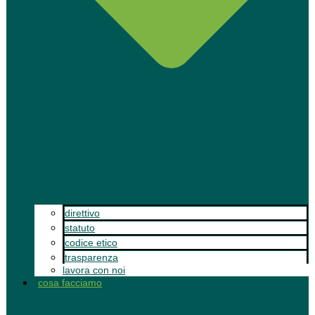
direttivo
statuto
codice etico
trasparenza
lavora con noi
cosa facciamo