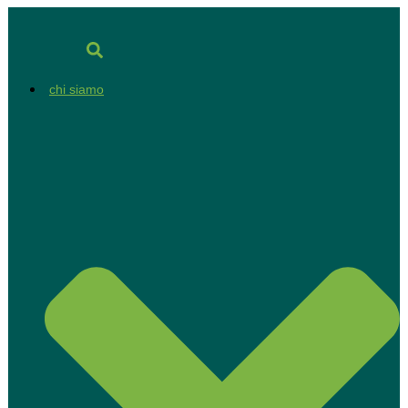
Vai
al
contenuto
chi siamo